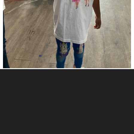
Avenida Acueducto 2100, Interior 5-D
Colonia Colinas de San Javier
Guadalajara, Jalisco
CP 45110
© 2026 Fundación Jenkins.
Todos los derechos reservados.