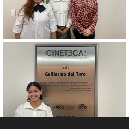
Avenida Acueducto 2100, Interior 5-D
Colonia Colinas de San Javier
Guadalajara, Jalisco
CP 45110
© 2026 Fundación Jenkins.
Todos los derechos reservados.